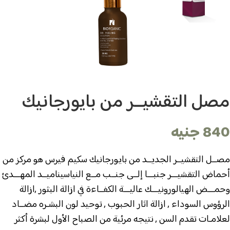
مصل التقشيــر من بايورجانيك
840
جنيه
مصــل التقشيــر الجديــد من بايورجانيك سكيم فيرس هو مركز من
أحماض التقشيـــر جنبـــا إلــى جنــب مــع النياسيناميــد المهـــدئ
وحمـــض الهيالورونيـــك عاليـــة الكفــاءة في ازالة البثور ,
ازالة
الرؤوس السوداء , ازالة اثار الحبوب , توحيد لون البشـره
مضــاد
لعلامـات تقدم السن , نتيجه مرئية من الصباح الأول
لبشرة أكثر