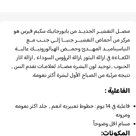
مصــل التقشيــر الجديــد من بايورجانيك سكيم فيرس هو
مركز من أحماض التقشيـــر جنبـــا إلــى جنــب مــع
النياسيناميــد المهـــدئ
وحمـــض الهيالورونيـــك عاليـــة
الكفــاءة في ازالة البثور ,
ازالة الرؤوس السوداء , ازالة اثار
الحبوب , توحيد لون البشـره
مضــاد لعلامـات تقدم السن ,
نتيجه مرئية من الصباح الأول
لبشرة أكثر نعومة.
الفاعلية :
فاعلية في 14 يوم : خطوط تعبيريه انعم , جلد اكثر نعومه
ومرونه
مسام اقل وضوحاً
المكونات: