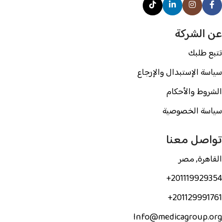
عن الشركة
تتبع طلبك
سياسة الإستبدال والإرجاع
الشروط والأحكام
سياسة الخصوصية
تواصل معنا
القاهرة, مصر
201119929354+
201129991761+
Info@medicagroup.org