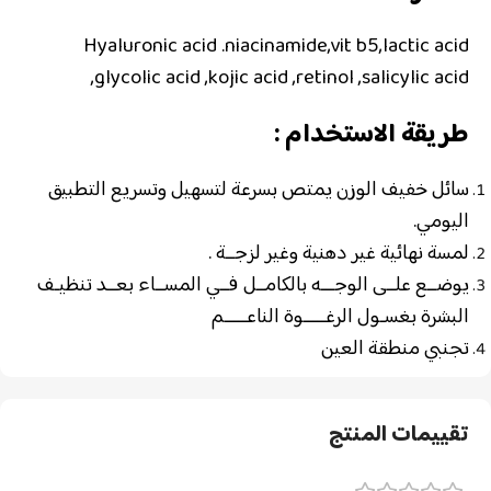
Hyaluronic acid .niacinamide,vit b5,lactic acid
,glycolic acid ,kojic acid ,retinol ,salicylic acid
طريقة الاستخدام :
سائل خفيف الوزن يمتص بسرعة لتسهيل وتسريع التطبيق
اليومي.
لمسة نهائية غير دهنية وغير لزجــة .
يوضــع علــى الوجـــه
بالكامــل فــي المســاء بعــد تنظيـف
البشرة بغسـول
الرغـــــوة الناعـــــم
تجنبي منطقة العين
تقييمات المنتج