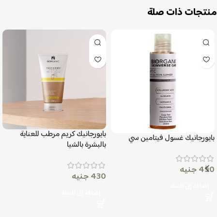
منتجات ذات صلة
بايورجانيك كريم مرطب للعناية
بايورجانيك غسول فيتامين سي
بالبشرة بالشيا
450
جنيه
430
جنيه
إضافة إلى السلة
إضافة إلى السلة